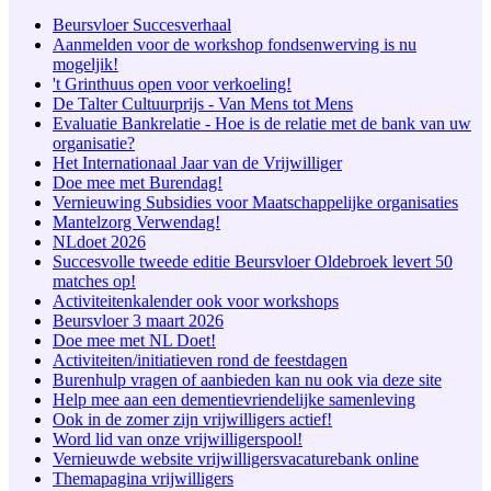
Beursvloer Succesverhaal
Aanmelden voor de workshop fondsenwerving is nu
mogeljik!
't Grinthuus open voor verkoeling!
De Talter Cultuurprijs - Van Mens tot Mens
Evaluatie Bankrelatie - Hoe is de relatie met de bank van uw
organisatie?
Het Internationaal Jaar van de Vrijwilliger
Doe mee met Burendag!
Vernieuwing Subsidies voor Maatschappelijke organisaties
Mantelzorg Verwendag!
NLdoet 2026
Succesvolle tweede editie Beursvloer Oldebroek levert 50
matches op!
Activiteitenkalender ook voor workshops
Beursvloer 3 maart 2026
Doe mee met NL Doet!
Activiteiten/initiatieven rond de feestdagen
Burenhulp vragen of aanbieden kan nu ook via deze site
Help mee aan een dementievriendelijke samenleving
Ook in de zomer zijn vrijwilligers actief!
Word lid van onze vrijwilligerspool!
Vernieuwde website vrijwilligersvacaturebank online
Themapagina vrijwilligers